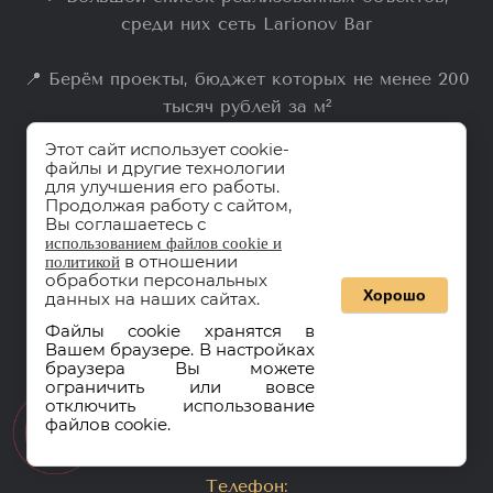
среди них сеть Larionov Bar
📍 Берём проекты, бюджет которых не менее 200
тысяч рублей за м²
Этот сайт использует cookie-
файлы и другие технологии
ПОЛУЧИТЕ
БЕСПЛАТНУЮ
для улучшения его работы.
КОНСУЛЬТАЦИЮ ПРЯМО СЕЙЧАС
Продолжая работу с сайтом,
Вы
соглашаетесь с
●
Полный цикл услуг
использованием файлов cookie и
●
Гарантия уникальности
в отношении
политикой
обработки персональных
●
Работа с гранд-бюджетом
Хорошо
данных на наших сайтах.
Файлы cookie хранятся в
Вашем браузере. В настройках
браузера Вы можете
ЗАКАЗАТЬ ОБРАТНЫЙ ЗВОНОК
ограничить или вовсе
отключить использование
файлов cookie.
Телефон: